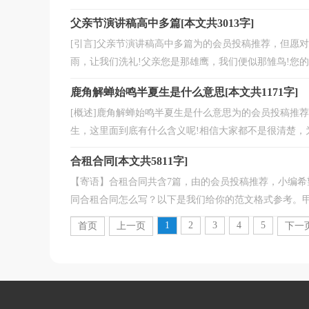
父亲节演讲稿高中多篇[本文共3013字]
[引言]父亲节演讲稿高中多篇为的会员投稿推荐，但愿
雨，让我们洗礼!父亲您是那雄鹰，我们便似那雏鸟!您的爱
鹿角解蝉始鸣半夏生是什么意思[本文共1171字]
[概述]鹿角解蝉始鸣半夏生是什么意思为的会员投稿推
生，这里面到底有什么含义呢!相信大家都不是很清楚，为
合租合同[本文共5811字]
【寄语】合租合同共含7篇，由的会员投稿推荐，小编希
同合租合同怎么写？以下是我们给你的范文格式参考。甲方：_
1
2
3
4
5
首页
上一页
下一