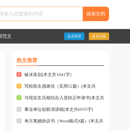
用范文
会员登录
会员注册
热文推荐
1
破冰策划[本文共1041字]
2
写给医生感谢信（实用52篇）[本文共
3
与现实生活相结合入党转正申请书[本文共
38962字]
4
事业单位创新演讲稿[本文共6935字]
7621字]
5
单方离婚协议书（Word格式9篇）[本文共