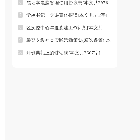
6
笔记本电脑管理使用协议书[本文共2976
4790字]
7
学校书记上党课宣传报道[本文共512字]
字]
8
区疾控中心年度党建工作计划[本文共
9
暑期支教社会实践活动策划(精选多篇)[本
1804字]
10
开班典礼上的讲话稿[本文共3667字]
文共28093字]