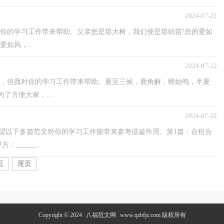
2024-07-22
对你的学习工作带来帮助。父亲您是那大树，我们便是那幼苗!您的爱如
如风，...
2024-07-22
荐，但愿对你的学习工作带来帮助。夏至三候，鹿角解，蝉始鸣，半夏
了方便大家，...
2024-07-22
望以下多篇范文对你的学习工作能带来参考借鉴作用。第1篇：合租合
_____...
页
尾页
Copyright © 2024
八福范文网
www.qzbfjz.com 版权所有