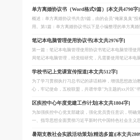
单方离婚协议书（Word格式9篇）[本文共4790字]
概述：单方离婚协议书共含9篇，由的会员“俺家臭臭”
用。第1篇：单方离婚协议书以下是小编整理的单方离婚协议
笔记本电脑管理使用协议书[本文共2976字]
第一篇：笔记本电脑管理使用协议书笔记本电脑管理使用
局笔记本电脑管理，经党组研究，凡需要使用笔记本电脑的
学校书记上党课宣传报道[本文共512字]
为了学习贯彻执行习总书记的讲话精神，增强思想政治教育
心，牢记使命，五校联盟，共谱华章”为主题的xx片区“书记
区疾控中心年度党建工作计划[本文共1804字]
为加强疾控中心党支部建设，强化党员责任意识，明确
一、指导思想全面贯彻习近平新时代中国特色社会主义思想
暑期支教社会实践活动策划(精选多篇)[本文共2809