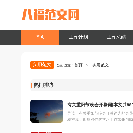
首页
工作计划
工作总结
实用范文
首页
实用范文
当前位置：
>
热门排序
有关重阳节晚会开幕词[本文共885
导读：有关重阳节晚会开幕词为的会员
字]
稿推荐，但愿对你的学习工作带来帮助
岁岁重阳，今又重阳，不是春光，胜似
光。在金风送爽、丹桂飘香的季节里...