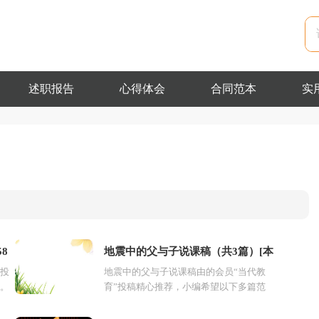
述职报告
心得体会
合同范本
实
8
地震中的父与子说课稿（共3篇）[本
投
地震中的父与子说课稿由的会员“当代教
文共6981字]
。
育”投稿精心推荐，小编希望以下多篇范
春
文对你的学习工作能带来参考借鉴作用。
第1篇：地震中的父与子说课...