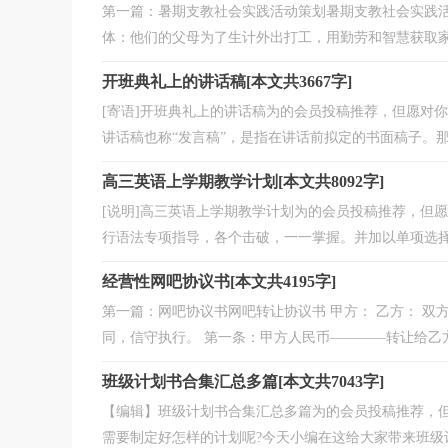
第一篇：暑期支教社会实践活动策划暑期支教社会实践
体：他们的父母为了生计外出打工，用勤劳和智慧获取家庭
开班典礼上的讲话稿[本文共3667字]
[寄语]开班典礼上的讲话稿为的会员投稿推荐，但愿对
讲话稿也称“发言稿”，是指在讲话前拟定的书面稿子。那么
高三英语上学期教学计划[本文共8092字]
[说明]高三英语上学期教学计划为的会员投稿推荐，但
行语法专项指导，各个击破，一一掌握。并加以单项选择的
经营性网吧协议书[本文共4195字]
第一篇：网吧协议书网吧转让协议书 甲方： 乙方： 
同，信守执行。 第一条：甲方人民币————转让给乙方位于 
班级计划书合集汇总多篇[本文共7043字]
【编辑】班级计划书合集汇总多篇为的会员投稿推荐，
需要制定好怎样的计划呢?今天小编在这给大家带来班级计划