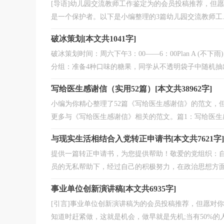
[导语]幼儿园交流教师工作鉴定为的会员投稿推荐，但
是一个保护者。以下是小编整理的3篇幼儿园交流教师工..
破冰策划[本文共1041字]
破冰策划时间：周六下午3：00——6：00Plan A (
分组：准备4种口味的糖果，同学从不透明袋子中随机抽出
写给医生感谢信（实用52篇）[本文共38962字]
小编为你精心整理了52篇《写给医生感谢信》的范文，
更多与《写给医生感谢信》相关的范文。篇1：写给医生感
与现实生活相结合入党转正申请书[本文共7621字]
提供一篇转正申请书，为您提供帮助！敬爱的党组织：自从
员的无私帮助下，经过自己的积极努力，在政治思想方面有
事业单位创新演讲稿[本文共6935字]
[引言]事业单位创新演讲稿为的会员投稿推荐，但愿对
知道时赶紧做，这就是机会，做早就是先机;当有50%的人