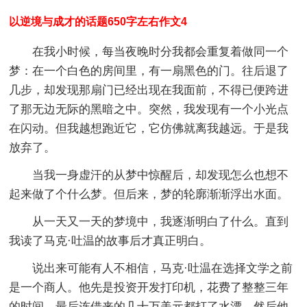
以逆境与成才的话题650字左右作文4
在我小时候，每当夜晚时分我都会重复着做同一个
梦：在一个白色的房间里，有一扇黑色的门。往后退了
几步，却发现那扇门已经出现在我面前，不得已便跨进
了那无边无际的黑暗之中。突然，我发现有一个小光点
在闪动。但我越想跑近它，它仿佛就离我越远。于是我
放弃了。
当我一身虚汗的从梦中惊醒后，却发现怎么也想不
起来做了个什么梦。但后来，梦的轮廓渐渐浮出水面。
从一天又一天的梦境中，我逐渐明白了什么。直到
我读了马克·吐温的故事后才真正明白。
说出来可能有人不相信，马克·吐温在选择文学之前
是一个商人。他先是投资开发打印机，花费了整整三年
的时间，最后连借来的几十万美元都打了水漂。然后他