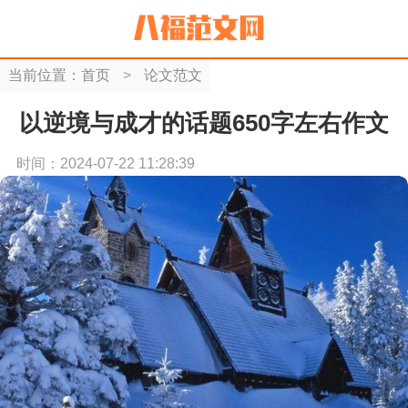
当前位置：
首页
>
论文范文
以逆境与成才的话题650字左右作文
时间：2024-07-22 11:28:39