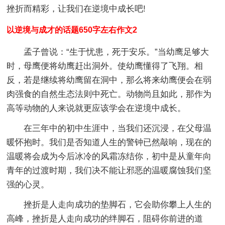
挫折而精彩，让我们在逆境中成长吧!
以逆境与成才的话题650字左右作文2
孟子曾说：“生于忧患，死于安乐。”当幼鹰足够大
时，母鹰便将幼鹰赶出洞外。使幼鹰懂得了飞翔。相
反，若是继续将幼鹰留在洞中，那么将来幼鹰便会在弱
肉强食的自然生态法则中死亡。动物尚且如此，那作为
高等动物的人来说就更应该学会在逆境中成长。
在三年中的初中生涯中，当我们还沉浸，在父母温
暖怀抱时。我们是否知道人生的警钟已然敲响，现在的
温暖将会成为今后冰冷的风霜冻结你，初中是从童年向
青年的过渡时期，我们决不能让邪恶的温暖腐蚀我们坚
强的心灵。
挫折是人走向成功的垫脚石，它会助你攀上人生的
高峰，挫折是人走向成功的绊脚石，阻碍你前进的道