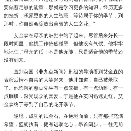
要储蓄足够的能量，那就是学习更多的知识，经历更多
的挫折，积累更多的人生智慧，等待属于你的季节，到
那时，你自然会绽放出美丽的人生之花。”
艾金森在母亲的鼓励中站了起来。尽管后来好长一
段时间里，他找工作依然碰壁，但他没有气馁。他牢牢
地记住了母亲的话：不是他无能，只是适合他的季节还
没有到来。
直到英国《非九点新间》剧组的导演看到艾金森的
表演后情不自禁的大笑起来，他才知道，自己被录取
了。他饰演的憨豆先生有一点笨拙，有一点幼稚，有一
点腼腆，深受观众的喜爱，于是他在英国迅速走红。艾
金森终于等到了自己的花开季节。
逆境，成功的试金石。在逆境面前，只有那些充满
希望，坚韧执着，拥有进取之心，昂首阔步，一往无前